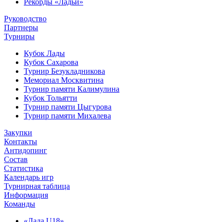
Рекорды «Ладьи»
Руководство
Партнеры
Турниры
Кубок Лады
Кубок Сахарова
Турнир Безукладникова
Мемориал Москвитина
Турнир памяти Калимулина
Кубок Тольятти
Турнир памяти Цыгурова
Турнир памяти Михалева
Закупки
Контакты
Антидопинг
Состав
Статистика
Календарь игр
Турнирная таблица
Информация
Команды
«Лада U18»