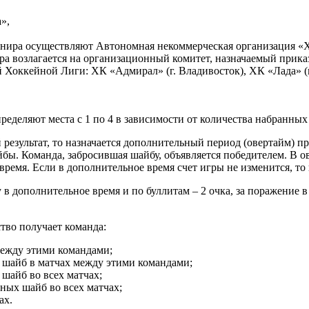
»,
рнира осуществляют Автономная некоммерческая организация «
ра возлагается на организационный комитет, назначаемый прик
Хоккейной Лиги: ХК «Адмирал» (г. Владивосток), ХК «Лада» (г
деляют места с 1 по 4 в зависимости от количества набранных 
результат, то назначается дополнительный период (овертайм) п
бы. Команда, забросившая шайбу, объявляется победителем. В о
время. Если в дополнительное время счет игры не изменится, то
у в дополнительное время и по буллитам – 2 очка, за поражение в
ство получает команда:
между этими командами;
шайб в матчах между этими командами;
айб во всех матчах;
ых шайб во всех матчах;
ах.