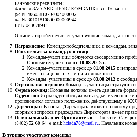
Банковские реквизиты:
Филиал ЗАО АКБ «НОВИКОМБАНК» в г. Тольятти
р/с № 40603810704004000002
к/с № 30101810800000000944
БИК 043678944
Организатор обеспечивает участвующие команды транспор
Награждение:
Команде-победительнице и командам, заня
Обязательства команд-участниц:
Команды-участницы обязуются своевременно прибы
Оргкомитету не позднее
10.08.2015 г.
Команды–участницы в срок до
01.08.2015 г.
направл
имена официальных лиц и их должности.
Команды–участницы в срок до
03.08.2012 г.
сообщаю
Страхование игроков:
Команды-участницы страхуют сво
Форма команд:
Команды должны иметь два цвета формы 
Судейство:
Игры будут обслуживать судьи, имеющие лиц
производится согласно положению, действующему в КХЛ
Директорат:
В состав Директората входят по одному пр
спорных вопросов председатель Директората имеет право
Официальный адрес Оргкомитета:
г. Тольятти, Самар
(8482) 52-68-64, e-mail:
hclada76@mail.ru
. Начальник коман
В турнире участвуют команды