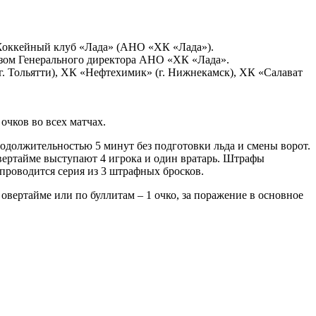
Хоккейный клуб «Лада» (АНО «ХК «Лада»).
азом Генерального директора АНО «ХК «Лада».
. Тольятти), ХК «Нефтехимик» (г. Нижнекамск), ХК «Салават
очков во всех матчах.
родолжительностью 5 минут без подготовки льда и смены ворот.
вертайме выступают 4 игрока и один вратарь. Штрафы
 проводится серия из 3 штрафных бросков.
 овертайме или по буллитам – 1 очко, за поражение в основное