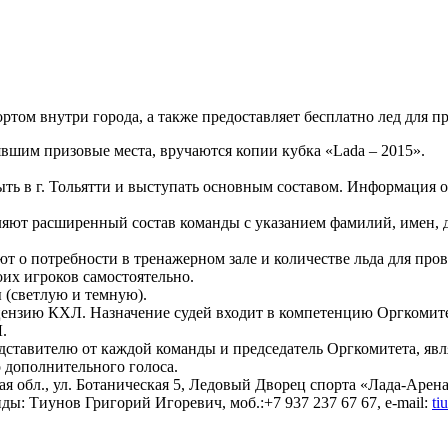
том внутри города, а также предоставляет бесплатно лед для п
вшим призовые места, вручаются копии кубка «Lada – 2015».
ть в г. Тольятти и выступать основным составом. Информация 
яют расширенный состав команды с указанием фамилий, имен, д
т о потребности в тренажерном зале и количестве льда для про
их игроков самостоятельно.
(светлую и темную).
ензию КХЛ. Назначение судей входит в компетенцию Оргкомитет
.
едставителю от каждой команды и председатель Оргкомитета, яв
 дополнительного голоса.
ская обл., ул. Ботаническая 5, Ледовый Дворец спорта «Лада-
ды: Тиунов Григорий Игоревич, моб.:+7 937 237 67 67, e-mail:
ti