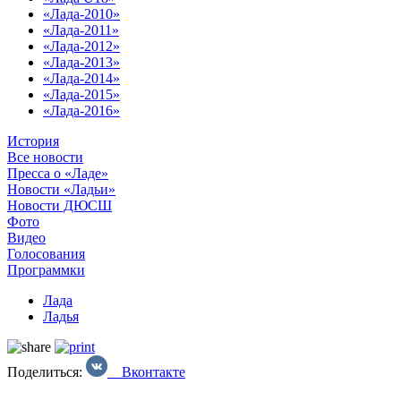
«Лада-2010»
«Лада-2011»
«Лада-2012»
«Лада-2013»
«Лада-2014»
«Лада-2015»
«Лада-2016»
История
Все новости
Пресса о «Ладе»
Новости «Ладьи»
Новости ДЮСШ
Фото
Видео
Голосования
Программки
Лада
Ладья
Поделиться:
Вконтакте