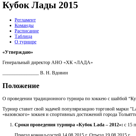
Кубок Лады 2015
Регламент
Команды
Расписание
Таблица
О турнире
«Утверждаю»
Генеральный директор АНО «ХК «ЛАДА»
_______________ В. Н. Вдовин
Положение
О проведении традиционного турнира по хоккею с шайбой “К
Турнир ставит свой задачей популяризацию торговой марки "
«вазовского» хоккея и спортивных достижений города Тольятт
Сроки проведения турнира «Кубок Lada – 2012»:
с 15 п
Приезд команд-гостей 14.08.2015 г. Отъезд 19.08.2015 г.