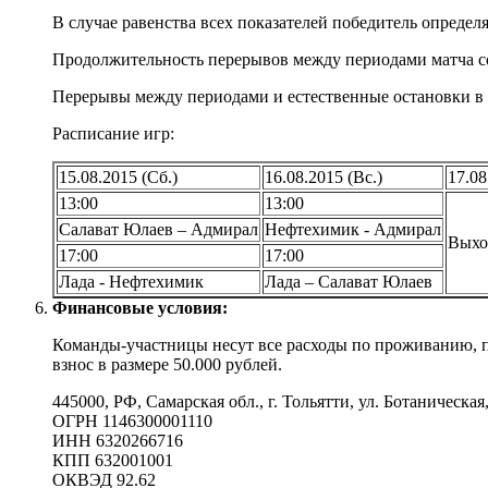
В случае равенства всех показателей победитель определ
Продолжительность перерывов между периодами матча сос
Перерывы между периодами и естественные остановки в
Расписание игр:
15.08.2015 (Cб.)
16.08.2015 (Вс.)
17.08
13:00
13:00
Салават Юлаев – Адмирал
Нефтехимик - Адмирал
Выхо
17:00
17:00
Лада - Нефтехимик
Лада – Салават Юлаев
Финансовые условия:
Команды-участницы несут все расходы по проживанию, пи
взнос в размере 50.000 рублей.
445000, РФ, Самарская обл., г. Тольятти, ул. Ботаническая,
ОГРН 1146300001110
ИНН 6320266716
КПП 632001001
ОКВЭД 92.62